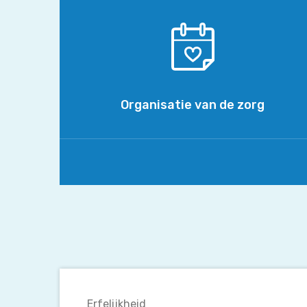
van
de
zorg
Organisatie van de zorg
Is
DVN
Erfelijkheid