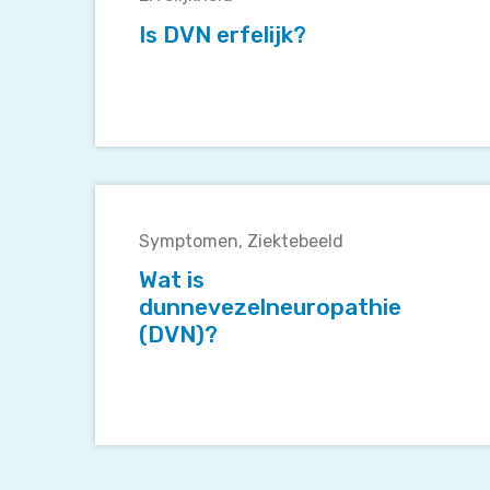
erfelijk?
Is DVN erfelijk?
Wat
is
Symptomen
Ziektebeeld
dunnevezelneuropathie
(DVN)?
Wat is
dunnevezelneuropathie
(DVN)?