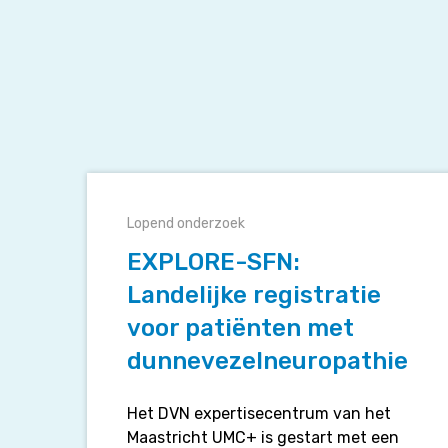
EXPLORE-
SFN:
Lopend onderzoek
Landelijke
registratie
EXPLORE-SFN:
voor
Landelijke registratie
patiënten
voor patiënten met
met
dunnevezelneuropathie
dunnevezelneuropathie
Het DVN expertisecentrum van het
Maastricht UMC+ is gestart met een