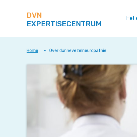
Zoek
Navigeer
op
direct
deze
DVN
naar
Het 
site
EXPERTISECENTRUM
content
Home
»
Over dunnevezelneuropathie