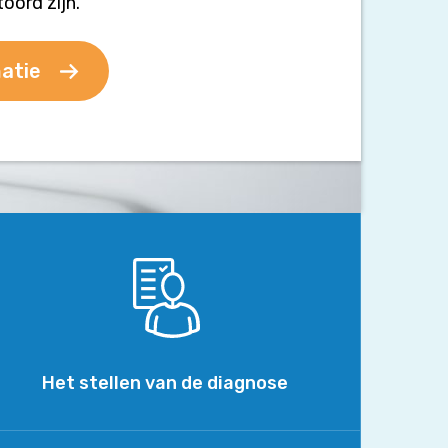
toord zijn.
atie
Het
stellen
van
de
diagnose
Het stellen van de diagnose
Ziekteverschijnselen