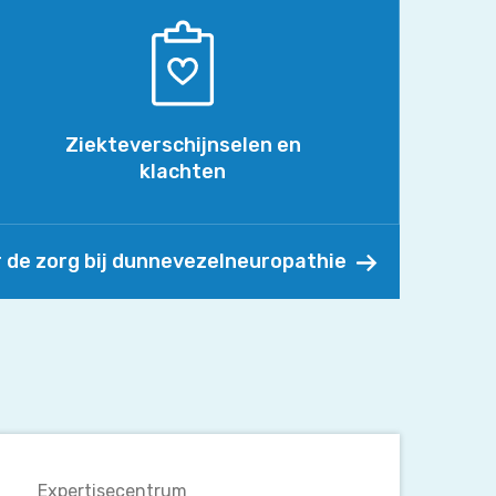
en
klachten
Ziekteverschijnselen en
klachten
 de zorg bij dunnevezelneuropathie
Wat
gebeurt
Expertisecentrum