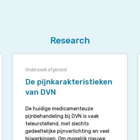
Research
De
pijnkarakteristieken
Onderzoek afgerond
van
b
DVN
De pijnkarakteristieken
van DVN
De huidige medicamenteuze
pijnbehandeling bij DVN is vaak
teleurstellend, met slechts
gedeeltelijke pijnverlichting en veel
bijwerkingen. Om mogelijk nieuwe