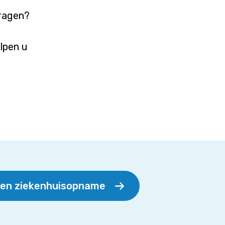
vragen?
elpen u
een ziekenhuisopname