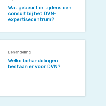
er
tijdens
Wat gebeurt er tijdens een
een
consult bij het DVN-
consult
expertisecentrum?
ij
het
DVN-
expertisecentrum?
Welke
behandelingen
Behandeling
bestaan
er
Welke behandelingen
voor
bestaan er voor DVN?
DVN?