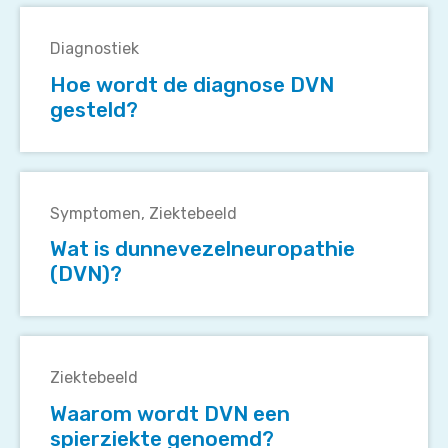
Hoe
rolstoel
wordt
terecht
Diagnostiek
de
komen?
Hoe wordt de diagnose DVN
diagnose
gesteld?
DVN
gesteld?
Wat
is
Symptomen
Ziektebeeld
dunnevezelneuropathie
Wat is dunnevezelneuropathie
(DVN)?
(DVN)?
Waarom
wordt
Ziektebeeld
DVN
Waarom wordt DVN een
een
spierziekte genoemd?
spierziekte