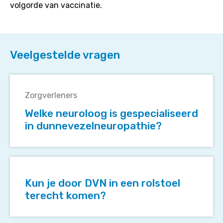
volgorde van vaccinatie.
Veelgestelde vragen
Welke
neuroloog
Zorgverleners
is
Welke neuroloog is gespecialiseerd
gespecialiseerd
in dunnevezelneuropathie?
in
dunnevezelneuropathie?
Kun
je
Kun je door DVN in een rolstoel
door
terecht komen?
DVN
in
een