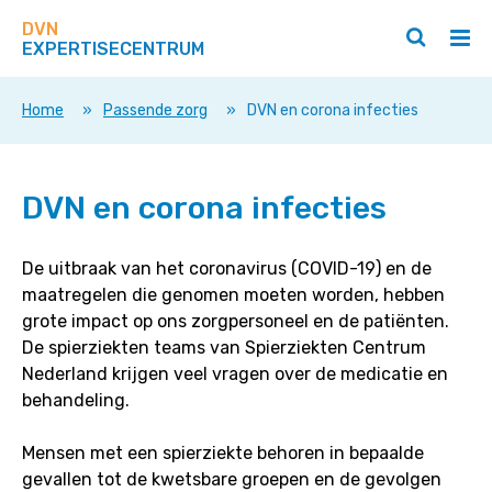
Zoek
Navigeer
op
DVN
direct
Zoeken
Hoo
deze
EXPERTISECENTRUM
naar
openen
ope
site
/
/
content
sluiten
slui
Home
»
Passende zorg
»
DVN en corona infecties
DVN
DVN en corona infecties
en
corona
infecties
De uitbraak van het coronavirus (COVID-19) en de
maatregelen die genomen moeten worden, hebben
grote impact op ons zorgpersoneel en de patiënten.
De spierziekten teams van Spierziekten Centrum
Nederland krijgen veel vragen over de medicatie en
behandeling.
Mensen met een spierziekte behoren in bepaalde
gevallen tot de kwetsbare groepen en de gevolgen