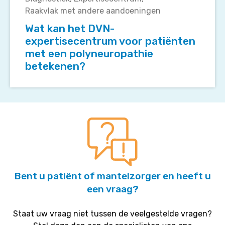
het
Raakvlak met andere aandoeningen
DVN-
Wat kan het DVN-
expertisecentrum
expertisecentrum voor patiënten
voor
met een polyneuropathie
patiënten
betekenen?
met
een
polyneuropathie
betekenen?
Bent u patiënt of mantelzorger en heeft u
een vraag?
Staat uw vraag niet tussen de veelgestelde vragen?