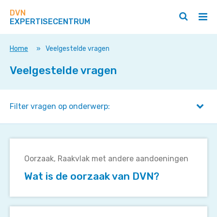
Zoek
Navigeer
op
DVN
direct
Zoeken
Hoo
deze
EXPERTISECENTRUM
naar
openen
ope
site
/
/
content
sluiten
slui
Home
»
Veelgestelde vragen
Veelgestelde vragen
Filter vragen op onderwerp:
Wat
is
Oorzaak
Raakvlak met andere aandoeningen
de
Wat is de oorzaak van DVN?
oorzaak
van
DVN?
Hoe