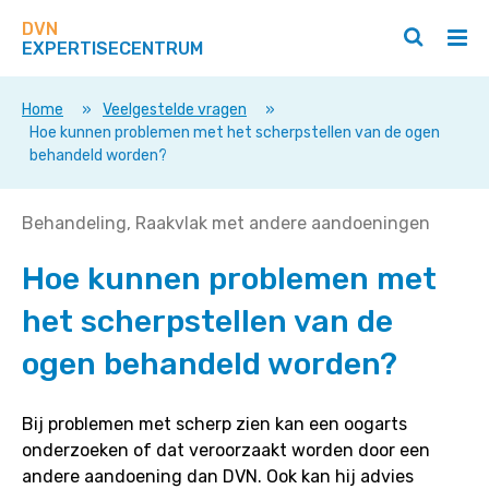
Zoek
Navigeer
op
DVN
direct
Zoeken
Hoo
deze
EXPERTISECENTRUM
naar
openen
ope
site
/
/
content
sluiten
slui
Home
»
Veelgestelde vragen
»
Hoe kunnen problemen met het scherpstellen van de ogen
behandeld worden?
Hoe
Behandeling
Raakvlak met andere aandoeningen
kunnen
Hoe kunnen problemen met
problemen
met
het scherpstellen van de
het
scherpstellen
ogen behandeld worden?
van
de
Bij problemen met scherp zien kan een oogarts
ogen
onderzoeken of dat veroorzaakt worden door een
behandeld
andere aandoening dan DVN. Ook kan hij advies
worden?