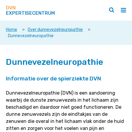
Zoek
Navigeer
op
DVN
direct
Zoeken
Hoo
deze
EXPERTISECENTRUM
naar
openen
ope
site
/
/
content
sluiten
slui
Home
»
Over dunnevezelneuropathie
»
Dunnevezelneuropathie
Dunnevezelneuropathie
Informatie over de spierziekte DVN
Dunnevezelneuropathie (DVN) is een aandoening
waarbij de dunste zenuwvezels in het lichaam zijn
beschadigd en daardoor niet goed functioneren. De
dunne zenuwvezels zijn de eindtakjes van de
zenuwen die overal in het lichaam vlak onder de huid
zitten en zorgen voor het voelen van pijn en