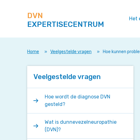
Zoek
Navigeer
op
direct
deze
DVN
naar
Het 
site
EXPERTISECENTRUM
content
Home
»
Veelgestelde vragen
»
Hoe kunnen probl
Veelgestelde vragen
Hoe wordt de diagnose DVN
gesteld?
Wat is dunnevezelneuropathie
(DVN)?