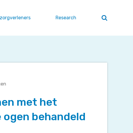
 zorgverleners
Research
Zoeken
openen
/
sluiten
gen
en met het
e ogen behandeld