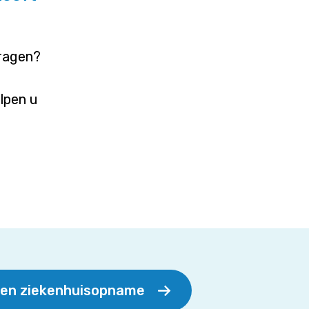
vragen?
elpen u
een ziekenhuisopname