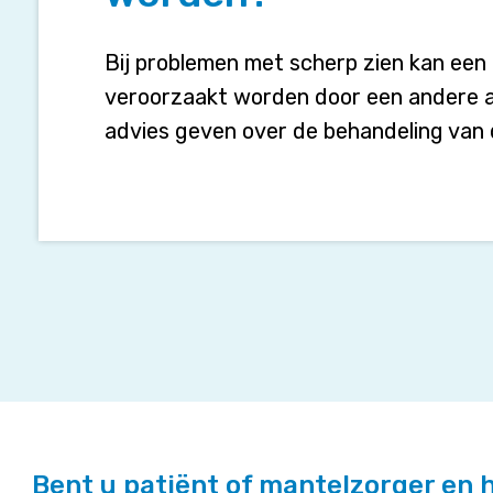
de
ogen
behandeld
Bij problemen met scherp zien kan een
worden?
veroorzaakt worden door een andere a
advies geven over de behandeling van 
Bent u patiënt of mantelzorger en 