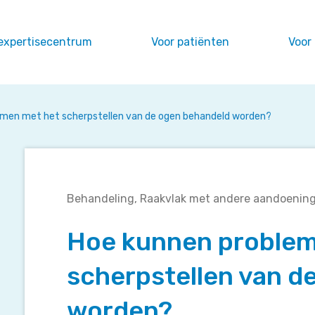
expertisecentrum
Voor patiënten
Voor
emen met het scherpstellen van de ogen behandeld worden?
Hoe
Behandeling
Raakvlak met andere aandoenin
kunnen
problemen
Hoe kunnen problem
met
het
scherpstellen van d
scherpstellen
van
worden?