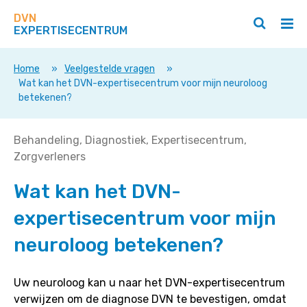
Zoek
Navigeer
op
DVN
direct
Zoeken
Hoo
deze
EXPERTISECENTRUM
naar
openen
ope
site
/
/
content
sluiten
slui
Home
»
Veelgestelde vragen
»
Wat kan het DVN-expertisecentrum voor mijn neuroloog
betekenen?
Wat
Behandeling
Diagnostiek
Expertisecentrum
kan
Zorgverleners
het
Wat kan het DVN-
DVN-
expertisecentrum
expertisecentrum voor mijn
voor
mijn
neuroloog betekenen?
neuroloog
betekenen?
Uw neuroloog kan u naar het DVN-expertisecentrum
verwijzen om de diagnose DVN te bevestigen, omdat