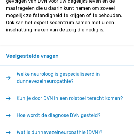
gevolgen van DVN voor uw dagelijks leven en de
van
maatregelen die u daarin kunt nemen om zoveel
iemand
mogelijk zelfstandigheid te krijgen of te behouden.
met
Ook kan het expertisecentrum samen met u een
DVN
inschatting maken van de zorg die nodig is.
betekenen?
Veelgestelde vragen
Welke neuroloog is gespecialiseerd in
dunnevezelneuropathie?
Kun je door DVN in een rolstoel terecht komen?
Hoe wordt de diagnose DVN gesteld?
Wat is dunnevezelneuropathie (DVN)?