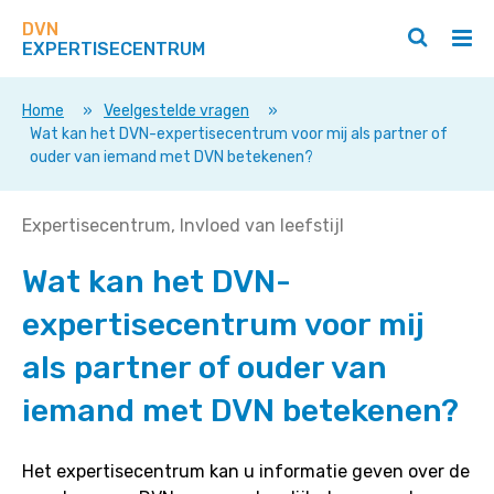
Zoek
Navigeer
op
DVN
direct
Zoeken
Hoo
deze
EXPERTISECENTRUM
naar
openen
ope
site
/
/
content
sluiten
slui
Home
»
Veelgestelde vragen
»
Wat kan het DVN-expertisecentrum voor mij als partner of
ouder van iemand met DVN betekenen?
Wat
Expertisecentrum
Invloed van leefstijl
kan
Wat kan het DVN-
het
DVN-
expertisecentrum voor mij
expertisecentrum
voor
als partner of ouder van
mij
iemand met DVN betekenen?
als
partner
of
Het expertisecentrum kan u informatie geven over de
ouder