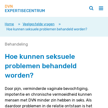
Zoek
Navigeer
op
DVN
direct
Zoeken
Hoo
deze
EXPERTISECENTRUM
naar
openen
ope
site
/
/
content
sluiten
slui
Home
»
Veelgestelde vragen
»
Hoe kunnen seksuele problemen behandeld worden?
Hoe
Behandeling
kunnen
Hoe kunnen seksuele
seksuele
problemen
problemen behandeld
behandeld
worden?
worden?
Door pijn, verminderde vaginale bevochtiging,
impotentie en chronische vermoeidheid kunnen
mensen met DVN minder zin hebben in seks. Als
daardoor problemen in de relatie ontstaan is het