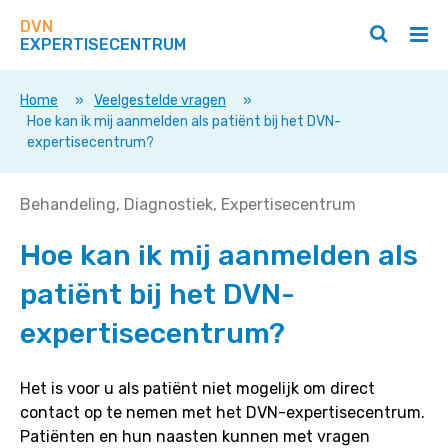
Zoek
Navigeer
op
DVN
direct
Zoeken
Hoo
deze
EXPERTISECENTRUM
naar
openen
ope
site
/
/
content
sluiten
slui
Home
»
Veelgestelde vragen
»
Hoe kan ik mij aanmelden als patiënt bij het DVN-
expertisecentrum?
Hoe
Behandeling
Diagnostiek
Expertisecentrum
kan
Hoe kan ik mij aanmelden als
ik
mij
patiënt bij het DVN-
aanmelden
als
expertisecentrum?
patiënt
bij
Het is voor u als patiënt niet mogelijk om direct
het
contact op te nemen met het DVN-expertisecentrum.
DVN-
Patiënten en hun naasten kunnen met vragen
expertisecentrum?