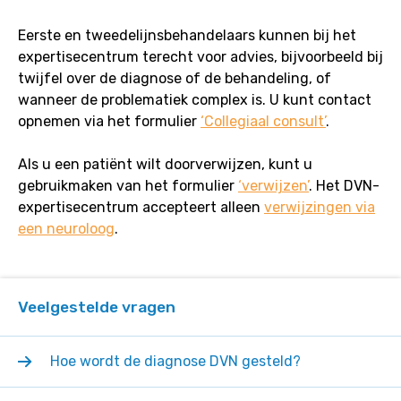
eerste
Eerste en tweedelijnsbehandelaars kunnen bij het
of
expertisecentrum terecht voor advies, bijvoorbeeld bij
tweede
twijfel over de diagnose of de behandeling, of
lijn
wanneer de problematiek complex is. U kunt contact
en
opnemen via het formulier
‘Collegiaal consult’
.
hoe
kunnen
Als u een patiënt wilt doorverwijzen, kunt u
zij
gebruikmaken van het formulier
‘verwijzen’
. Het DVN-
contact
expertisecentrum accepteert alleen
verwijzingen via
opnemen?
een neuroloog
.
Veelgestelde vragen
Hoe wordt de diagnose DVN gesteld?