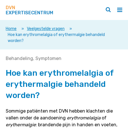
Zoek
Navigeer
op
DVN
direct
Zoeken
Hoo
deze
EXPERTISECENTRUM
naar
openen
ope
site
/
/
content
sluiten
slui
Home
»
Veelgestelde vragen
»
Hoe kan erythromelalgia of erythermalgie behandeld
worden?
Hoe
Behandeling
Symptomen
kan
Hoe kan erythromelalgia of
erythromelalgia
of
erythermalgie behandeld
erythermalgie
behandeld
worden?
worden?
Sommige patiënten met DVN hebben klachten die
vallen onder de aandoening
erythromelalgia
of
erythermalgie
: brandende pijn in handen en voeten,