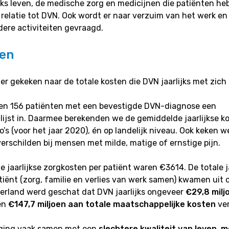
jks leven, de medische zorg en medicijnen die patiënten he
relatie tot DVN. Ook wordt er naar verzuim van het werk e
ere activiteiten gevraagd.
ten
 er gekeken naar de totale kosten die DVN jaarlijks met zic
lden 156 patiënten met een bevestigde DVN-diagnose een
ijst in. Daarmee berekenden we de gemiddelde jaarlijkse k
ro’s (voor het jaar 2020), én op landelijk niveau. Ook keken 
erschilden bij mensen met milde, matige of ernstige pijn.
 jaarlijkse zorgkosten per patiënt waren €3614. De totale ja
tiënt (zorg, familie en verlies van werk samen) kwamen uit 
erland werd geschat dat DVN jaarlijks ongeveer
€29,8 milj
en
€147,7 miljoen aan totale maatschappelijke kosten
ver
n ging vaak samen met een
slechtere kwaliteit van leven
,
m