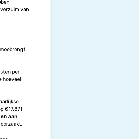
bben
n verzuim van
h meebrengt:
osten per
we hoeveel
arlijkse
op €17.871.
oen aan
oorzaakt.
eer