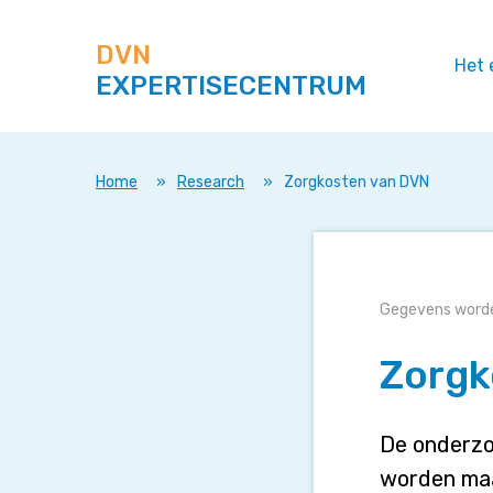
Zoek
Navigeer
op
direct
deze
DVN
naar
Het 
site
EXPERTISECENTRUM
content
Home
»
Research
»
Zorgkosten van DVN
Zorgkosten
Gegevens worde
van
Zorgk
DVN
De onderzo
worden maa