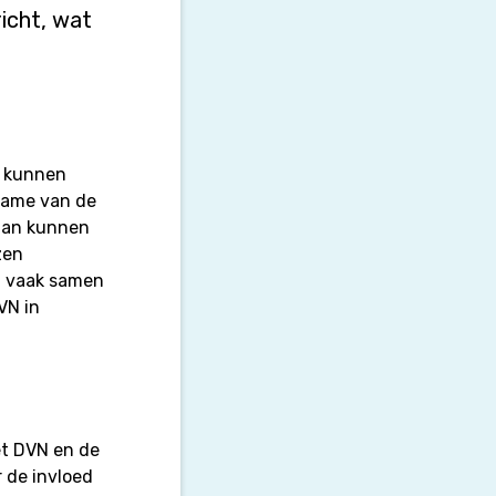
icht, wat
e kunnen
name van de
 dan kunnen
zen
t vaak samen
VN in
et DVN en de
r de invloed