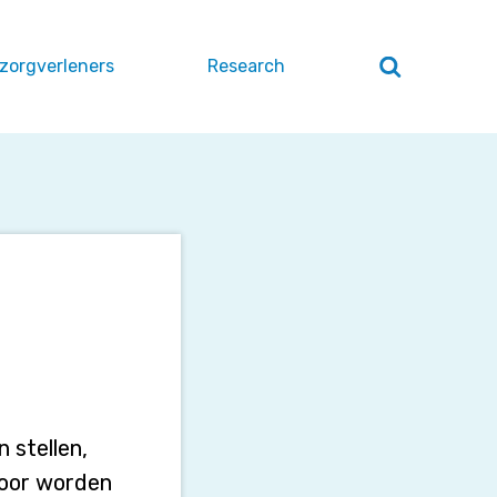
 zorgverleners
Research
Zoeken
openen
/
sluiten
 stellen,
door worden