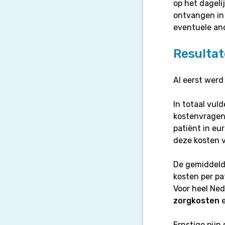
op het dageli
ontvangen in 
eventuele and
Resulta
Al eerst werd
In totaal vu
kostenvragenl
patiënt in eu
deze kosten v
De gemiddelde
kosten per pa
Voor heel Ned
zorgkosten
Ernstige pij