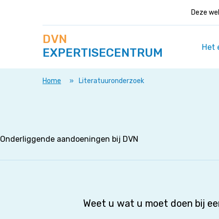
Deze web
Zoek
Navigeer
DVN
op
direct
deze
Het 
EXPERTISECENTRUM
naar
site
content
Home
»
Literatuuronderzoek
Onderliggende aandoeningen bij DVN
Weet u wat u moet doen bij e