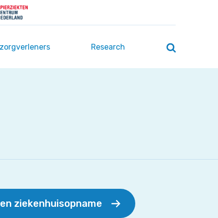
 zorgverleners
Research
Zoeken
openen
/
sluiten
een ziekenhuisopname